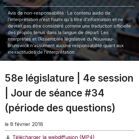
Avis de non-responsabilité : Le contenu audio de
l’interprétation n’est fourni qu’à titre d’information et ne
devrait pas être considéré comme une traduction officielle
des propos tenus dans la langue de départ. Les
interprètes et l’Assemblée législative du Nouveau-
Brunswick n’assument aucune responsabilité quant aux
inexactitudes de l’interprétation.
58e législature | 4e session
| Jour de séance #34
(période des questions)
le 8 février 2018
Télécharger la webdiffusion (MP4)