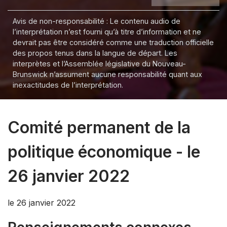
Avis de non-responsabilité : Le contenu audio de
l’interprétation n’est fourni qu’à titre d’information et ne
devrait pas être considéré comme une traduction officielle
des propos tenus dans la langue de départ. Les
interprètes et l’Assemblée législative du Nouveau-
Brunswick n’assument aucune responsabilité quant aux
inexactitudes de l’interprétation.
Comité permanent de la
politique économique - le
26 janvier 2022
le 26 janvier 2022