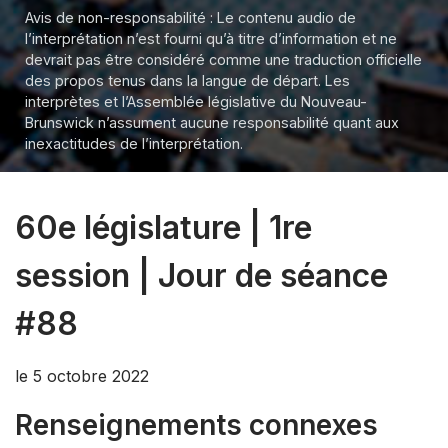
Avis de non-responsabilité : Le contenu audio de
l’interprétation n’est fourni qu’à titre d’information et ne
devrait pas être considéré comme une traduction officielle
des propos tenus dans la langue de départ. Les
interprètes et l’Assemblée législative du Nouveau-
Brunswick n’assument aucune responsabilité quant aux
inexactitudes de l’interprétation.
60e législature | 1re
session | Jour de séance
#88
le 5 octobre 2022
Renseignements connexes