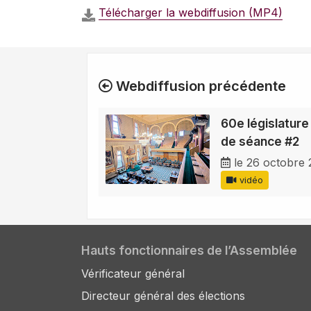
Télécharger la webdiffusion (MP4)
Webdiffusion précédente
60e législature
de séance #2
le 26 octobre
vidéo
Hauts fonctionnaires de l’Assemblée
Vérificateur général
Directeur général des élections