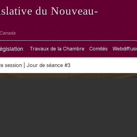
slative
du Nouveau-
 Canada
égislation
Travaux de la Chambre
Comités
Webdiffus
 2e session | Jour de séance #3