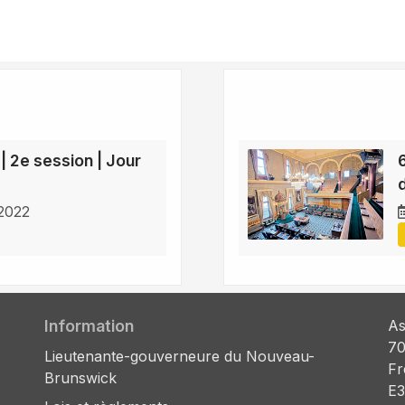
 | 2e session | Jour
 2022
Information
As
70
Lieutenante-gouverneure du Nouveau-
Fr
Brunswick
E3