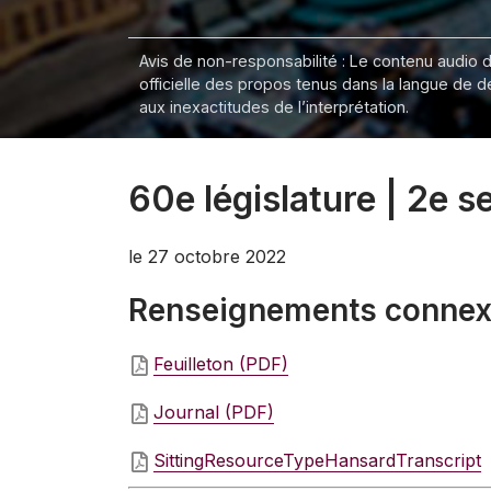
Avis de non-responsabilité : Le contenu audio de
officielle des propos tenus dans la langue de 
aux inexactitudes de l’interprétation.
60e législature | 2e 
le 27 octobre 2022
Renseignements conne
Feuilleton (PDF)
Journal (PDF)
SittingResourceTypeHansardTranscript