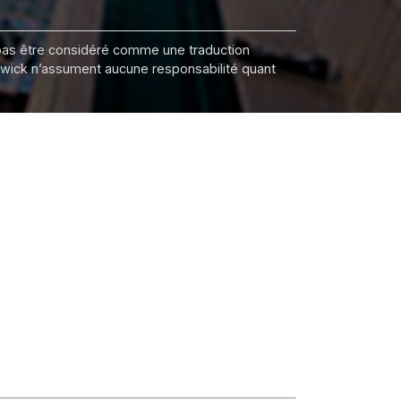
it pas être considéré comme une traduction
nswick n’assument aucune responsabilité quant