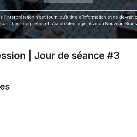
 l’interprétation n’est fourni qu’à titre d’information et ne devra
départ. Les interprètes et l’Assemblée législative du Nouveau-Bru
session | Jour de séance #3
xes