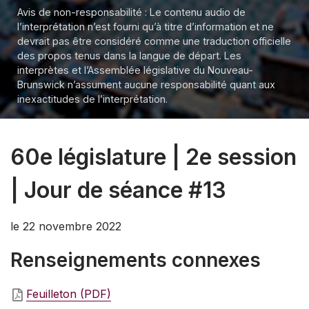
Avis de non-responsabilité : Le contenu audio de
l’interprétation n’est fourni qu’à titre d’information et ne
devrait pas être considéré comme une traduction officielle
des propos tenus dans la langue de départ. Les
interprètes et l’Assemblée législative du Nouveau-
Brunswick n’assument aucune responsabilité quant aux
inexactitudes de l’interprétation.
60e législature | 2e session
| Jour de séance #13
le 22 novembre 2022
Renseignements connexes
Feuilleton (PDF)