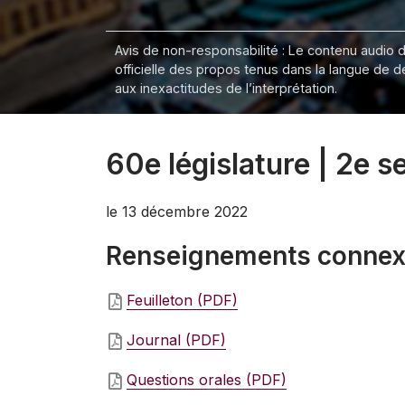
Avis de non-responsabilité : Le contenu audio de
officielle des propos tenus dans la langue de 
aux inexactitudes de l’interprétation.
60e législature | 2e s
le 13 décembre 2022
Renseignements conne
Feuilleton (PDF)
Journal (PDF)
Questions orales (PDF)