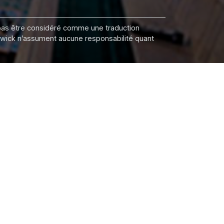
it pas être considéré comme une traduction
nswick n’assument aucune responsabilité quant