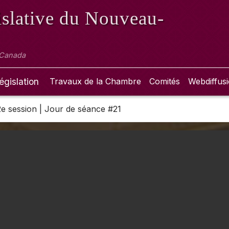
slative
du Nouveau-
 Canada
égislation
Travaux de la Chambre
Comités
Webdiffus
 2e session | Jour de séance #21