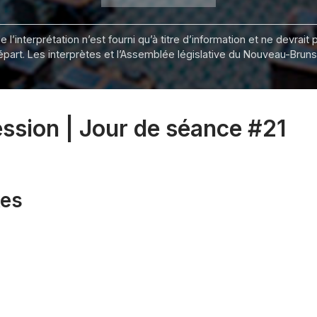
 l’interprétation n’est fourni qu’à titre d’information et ne devra
départ. Les interprètes et l’Assemblée législative du Nouveau-Bru
ession | Jour de séance #21
xes