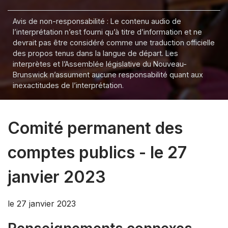
Avis de non-responsabilité : Le contenu audio de
l’interprétation n’est fourni qu’à titre d’information et ne
devrait pas être considéré comme une traduction officielle
des propos tenus dans la langue de départ. Les
interprètes et l’Assemblée législative du Nouveau-
Brunswick n’assument aucune responsabilité quant aux
inexactitudes de l’interprétation.
Comité permanent des
comptes publics - le 27
janvier 2023
le 27 janvier 2023