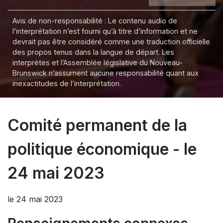
Avis de non-responsabilité : Le contenu audio de
l’interprétation n’est fourni qu’à titre d’information et ne
devrait pas être considéré comme une traduction officielle
des propos tenus dans la langue de départ. Les
interprètes et l’Assemblée législative du Nouveau-
Brunswick n’assument aucune responsabilité quant aux
inexactitudes de l’interprétation.
Comité permanent de la
politique économique - le
24 mai 2023
le 24 mai 2023