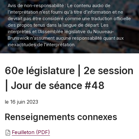
Avis de non-responsabilité : Le contenu audio de
l’interprétation n’est fourni qu’à titre d’information et ne
devrait pas être considéré comme une traduction officielle
des propos tenus dans la langue de départ. Les
interprètes et l’Assemblée législative du Nouveau-
Brunswick n’assument aucune responsabilité quant aux
inexactitudes de l’interprétation.
60e législature | 2e session
| Jour de séance #48
le 16 juin 2023
Renseignements connexes
Feuilleton (PDF)