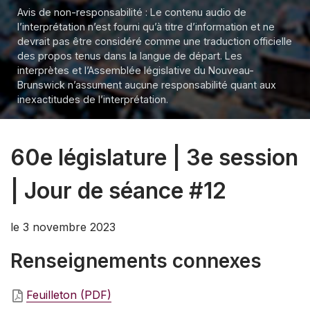
Avis de non-responsabilité : Le contenu audio de
l’interprétation n’est fourni qu’à titre d’information et ne
devrait pas être considéré comme une traduction officielle
des propos tenus dans la langue de départ. Les
interprètes et l’Assemblée législative du Nouveau-
Brunswick n’assument aucune responsabilité quant aux
inexactitudes de l’interprétation.
60e législature | 3e session
| Jour de séance #12
le 3 novembre 2023
Renseignements connexes
Feuilleton (PDF)