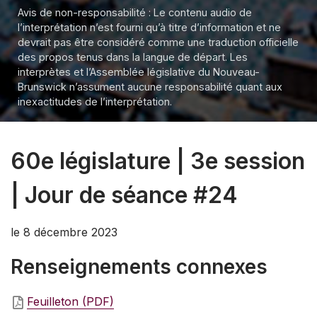
Avis de non-responsabilité : Le contenu audio de
l’interprétation n’est fourni qu’à titre d’information et ne
devrait pas être considéré comme une traduction officielle
des propos tenus dans la langue de départ. Les
interprètes et l’Assemblée législative du Nouveau-
Brunswick n’assument aucune responsabilité quant aux
inexactitudes de l’interprétation.
60e législature | 3e session
| Jour de séance #24
le 8 décembre 2023
Renseignements connexes
Feuilleton (PDF)