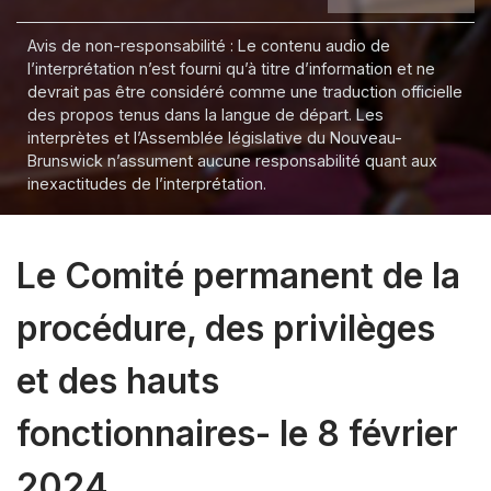
Avis de non-responsabilité : Le contenu audio de
l’interprétation n’est fourni qu’à titre d’information et ne
devrait pas être considéré comme une traduction officielle
des propos tenus dans la langue de départ. Les
interprètes et l’Assemblée législative du Nouveau-
Brunswick n’assument aucune responsabilité quant aux
inexactitudes de l’interprétation.
Le Comité permanent de la
procédure, des privilèges
et des hauts
fonctionnaires- le 8 février
2024