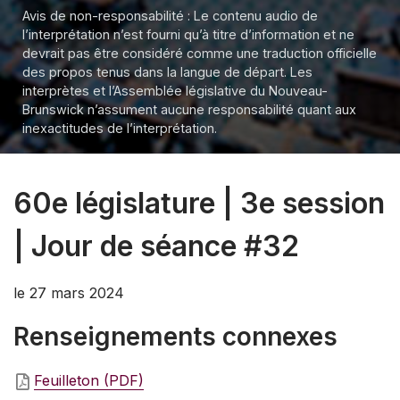
Avis de non-responsabilité : Le contenu audio de
l’interprétation n’est fourni qu’à titre d’information et ne
devrait pas être considéré comme une traduction officielle
des propos tenus dans la langue de départ. Les
interprètes et l’Assemblée législative du Nouveau-
Brunswick n’assument aucune responsabilité quant aux
inexactitudes de l’interprétation.
60e législature | 3e session
| Jour de séance #32
le 27 mars 2024
Renseignements connexes
Feuilleton (PDF)