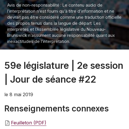
Avis de non-responsabilité : Le contenu audio de
l’interprétation n’est fourni qu’à titre d’information et ne
devrait pas être considéré comme une traduction officielle
des propos tenus dans la langue de départ. Les
interprètes et l’Assemblée législative du Nouveau-
Brunswick n’assument aucune responsabilité quant aux
inexactitudes de l’interprétation.
59e législature | 2e session
| Jour de séance #22
le 8 mai 2019
Renseignements connexes
Feuilleton (PDF)