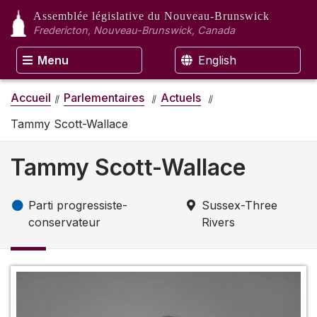
Assemblée législative
du Nouveau-Brunswick
Fredericton, Nouveau-Brunswick, Canada
Menu
English
Accueil
Parlementaires
Actuels
Tammy Scott-Wallace
Tammy Scott-Wallace
Parti progressiste-
Sussex-Three
conservateur
Rivers