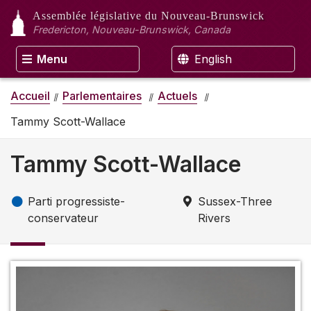
Assemblée législative
du Nouveau-Brunswick
Fredericton, Nouveau-Brunswick, Canada
Menu
English
Accueil
Parlementaires
Actuels
Tammy Scott-Wallace
Tammy Scott-Wallace
Parti progressiste-
Sussex-Three
conservateur
Rivers