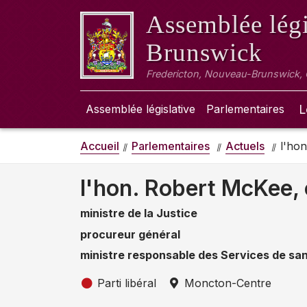
Assemblée légi
Brunswick
Fredericton, Nouveau-Brunswick,
Assemblée législative
Parlementaires
L
Accueil
Parlementaires
Actuels
l'hon
l'hon. Robert McKee, 
ministre de la Justice
procureur général
ministre responsable des Services de sa
Parti libéral
Moncton-Centre