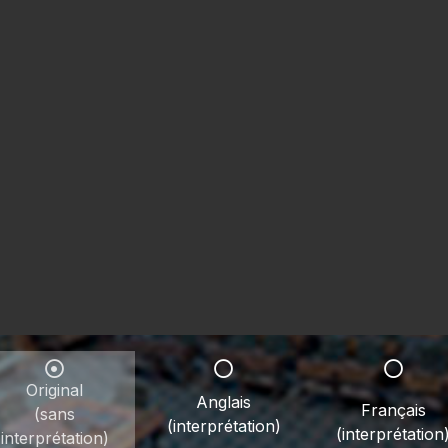
Original
Anglais
Français
(sans
(interprétation)
(interprétation
interprétation)