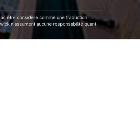
it pas être considéré comme une traduction
nswick n’assument aucune responsabilité quant