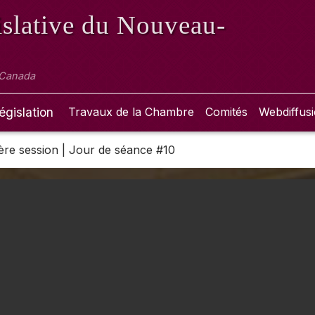
slative
du Nouveau-
 Canada
égislation
Travaux de la Chambre
Comités
Webdiffus
 1ère session | Jour de séance #10