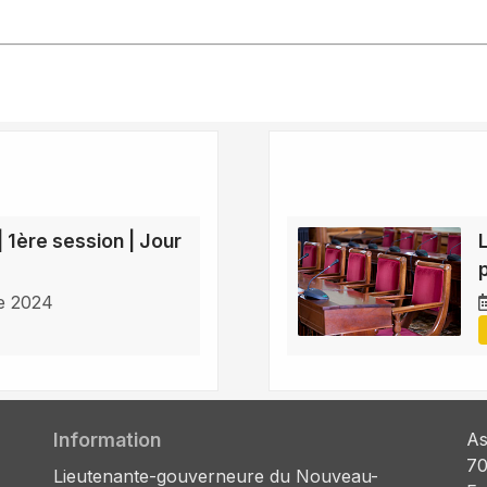
| 1ère session | Jour
e 2024
Information
As
70
Lieutenante-gouverneure du Nouveau-