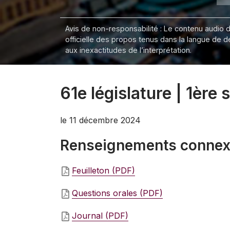
Avis de non-responsabilité : Le contenu audio de
officielle des propos tenus dans la langue de 
aux inexactitudes de l’interprétation.
61e législature | 1ère
le 11 décembre 2024
Renseignements conne
Feuilleton (PDF)
Questions orales (PDF)
Journal (PDF)