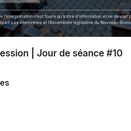
 l’interprétation n’est fourni qu’à titre d’information et ne devra
départ. Les interprètes et l’Assemblée législative du Nouveau-Bru
 session | Jour de séance #10
xes