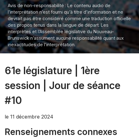
Avis de non-responsabilité : Le contenu audio de
l’interprétation n’est fourni qu’à titre d’information et ne
devrait pas être considéré comme une traduction officielle
des propos tenus dans la langue de départ. Les
interprètes et l’Assemblée législative du Nouveau-
Brunswick n’assument aucune responsabilité quant aux
inexactitudes de l’interprétation.
61e législature | 1ère
session | Jour de séance
#10
le 11 décembre 2024
Renseignements connexes