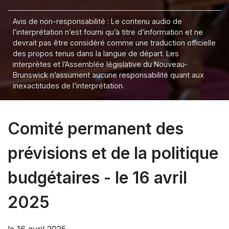
Avis de non-responsabilité : Le contenu audio de
l’interprétation n’est fourni qu’à titre d’information et ne
devrait pas être considéré comme une traduction officielle
des propos tenus dans la langue de départ. Les
interprètes et l’Assemblée législative du Nouveau-
Brunswick n’assument aucune responsabilité quant aux
inexactitudes de l’interprétation.
Comité permanent des
prévisions et de la politique
budgétaires - le 16 avril
2025