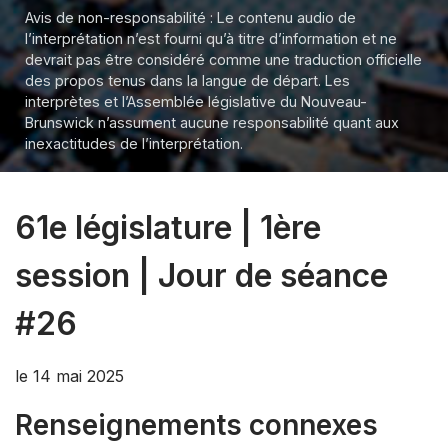
Avis de non-responsabilité : Le contenu audio de
l’interprétation n’est fourni qu’à titre d’information et ne
devrait pas être considéré comme une traduction officielle
des propos tenus dans la langue de départ. Les
interprètes et l’Assemblée législative du Nouveau-
Brunswick n’assument aucune responsabilité quant aux
inexactitudes de l’interprétation.
61e législature | 1ère
session | Jour de séance
#26
le 14 mai 2025
Renseignements connexes