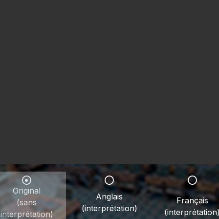
Original
Anglais
Français
(sans
(interprétation)
(interprétation
interprétation)