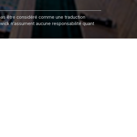
it pas être considéré comme une traduction
nswick n’assument aucune responsabilité quant