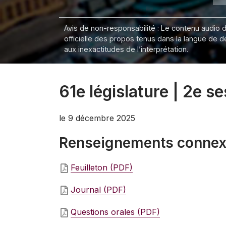
Avis de non-responsabilité : Le contenu audio de
officielle des propos tenus dans la langue de 
aux inexactitudes de l’interprétation.
61e législature | 2e s
le 9 décembre 2025
Renseignements conne
Feuilleton (PDF)
Journal (PDF)
Questions orales (PDF)