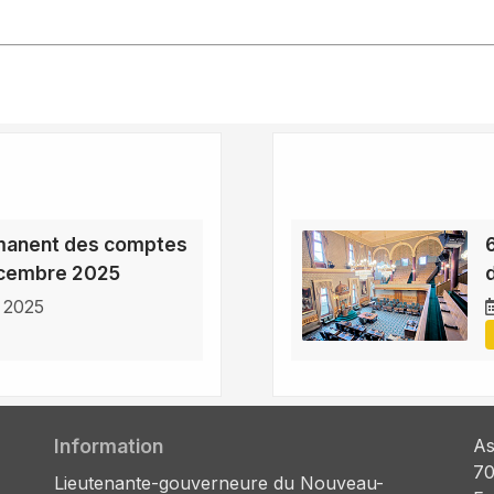
manent des comptes
écembre 2025
 2025
Information
As
70
Lieutenante-gouverneure du Nouveau-