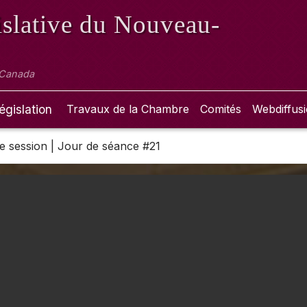
slative
du Nouveau-
 Canada
égislation
Travaux de la Chambre
Comités
Webdiffus
 2e session | Jour de séance #21