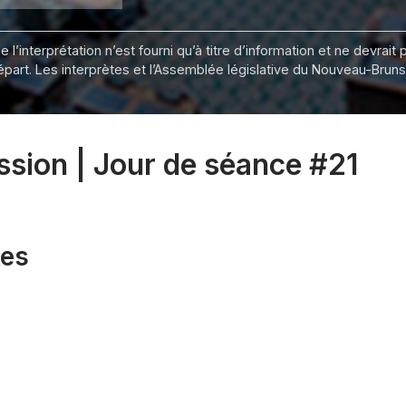
 l’interprétation n’est fourni qu’à titre d’information et ne devra
départ. Les interprètes et l’Assemblée législative du Nouveau-Bru
ession | Jour de séance #21
xes