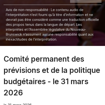
Avis de non-responsabilité : Le contenu audio de
l’interprétation n’est fourni qu’à titre d’information et ne
devrait pas être considéré comme une traduction officielle
des propos tenus dans la langue de départ. Les
interprètes et l’Assemblée législative du Nouveau-
Brunswick n’assument aucune responsabilité quant aux
inexactitudes de l’interprétation.
Comité permanent des
prévisions et de la politique
budgétaires - le 31 mars
2026