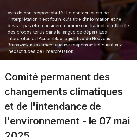
Avis de non-responsabilité : Le contenu audio de
l’interprétation n’est fourni qu’à titre d’information et ne
devrait pas être considéré comme une traduction officielle
des propos tenus dans la langue de départ. Les
interprètes et l’Assemblée législative du Nouveau-
Brunswick n’assument aucune responsabilité quant aux
inexactitudes de l’interprétation.
Comité permanent des
changements climatiques
et de l'intendance de
l'environnement - le 07 mai
2025