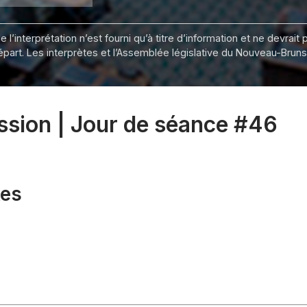
 l’interprétation n’est fourni qu’à titre d’information et ne devra
départ. Les interprètes et l’Assemblée législative du Nouveau-Bru
ession | Jour de séance #46
xes