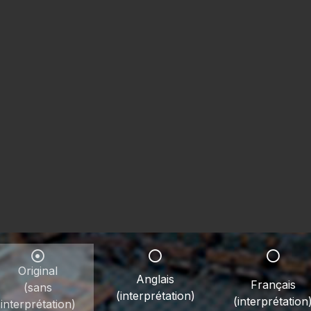
Original
Anglais
Français
(sans
(interprétation)
(interprétation
interprétation)