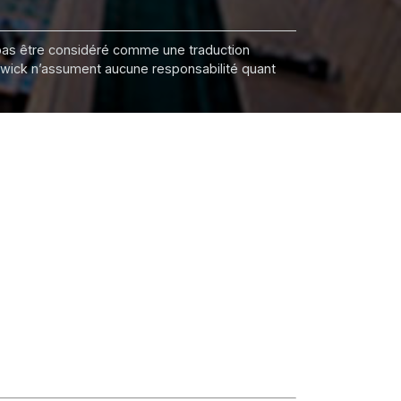
it pas être considéré comme une traduction
nswick n’assument aucune responsabilité quant