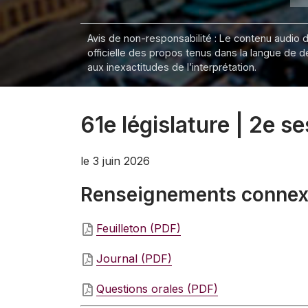
Avis de non-responsabilité : Le contenu audio de
officielle des propos tenus dans la langue de 
aux inexactitudes de l’interprétation.
61e législature | 2e s
le 3 juin 2026
Renseignements conne
Feuilleton (PDF)
Journal (PDF)
Questions orales (PDF)