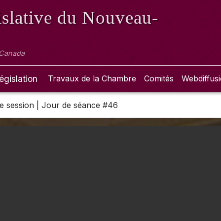
slative
du Nouveau-
 Canada
égislation
Travaux de la Chambre
Comités
Webdiffus
 2e session | Jour de séance #46