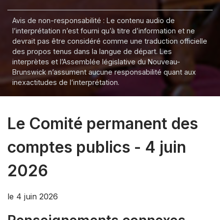
Avis de non-responsabilité : Le contenu audio de
l’interprétation n’est fourni qu’à titre d’information et ne
devrait pas être considéré comme une traduction officielle
des propos tenus dans la langue de départ. Les
interprètes et l’Assemblée législative du Nouveau-
Brunswick n’assument aucune responsabilité quant aux
inexactitudes de l’interprétation.
Le Comité permanent des
comptes publics - 4 juin
2026
le 4 juin 2026