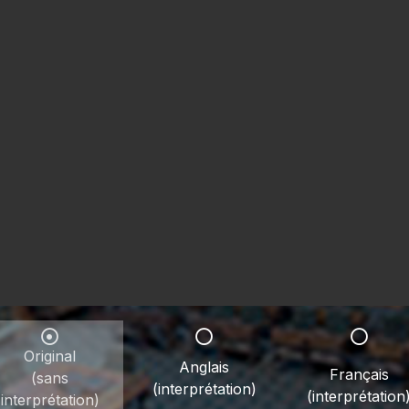
Original
Anglais
Français
(sans
(interprétation)
(interprétation
interprétation)