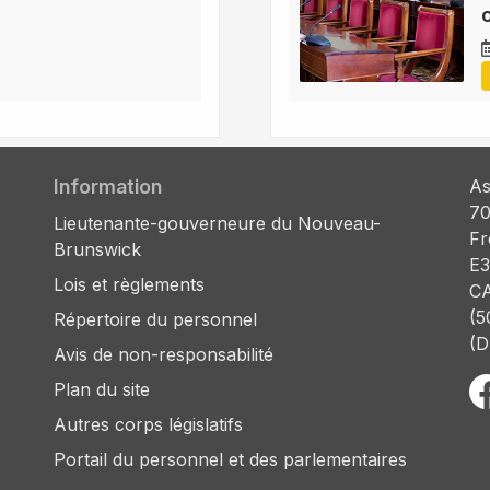
o
Information
As
70
Lieutenante-gouverneure du Nouveau-
Fr
Brunswick
E3
Lois et règlements
C
(5
Répertoire du personnel
(D
Avis de non-responsabilité
Plan du site
Autres corps législatifs
Portail du personnel et des parlementaires