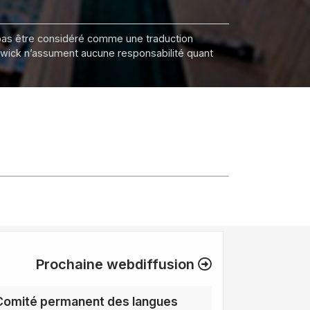
it pas être considéré comme une traduction
nswick n’assument aucune responsabilité quant
Prochaine webdiffusion
Comité permanent des langues