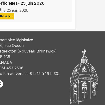
fficielles- 25 juin 2026
le 25 juin 2026
vidéo
semblée législative
6, rue Queen
edericton (Nouveau-Brunswick)
B 1C5
ANADA
06) 453-2506
u lun au ven: de 8 h 15 à 16 h 30)