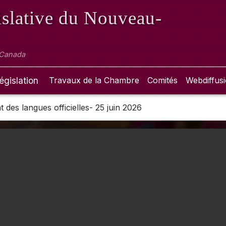
slative
du Nouveau-
 Canada
égislation
Travaux de la Chambre
Comités
Webdiffus
des langues officielles- 25 juin 2026