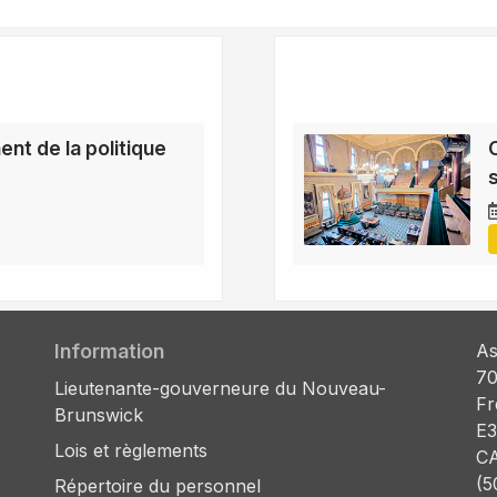
nt de la politique
6
Information
As
70
Lieutenante-gouverneure du Nouveau-
Fr
Brunswick
E3
Lois et règlements
C
(5
Répertoire du personnel