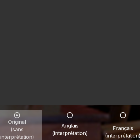
Original
Anglais
Français
(sans
(interprétation)
(interprétation
interprétation)