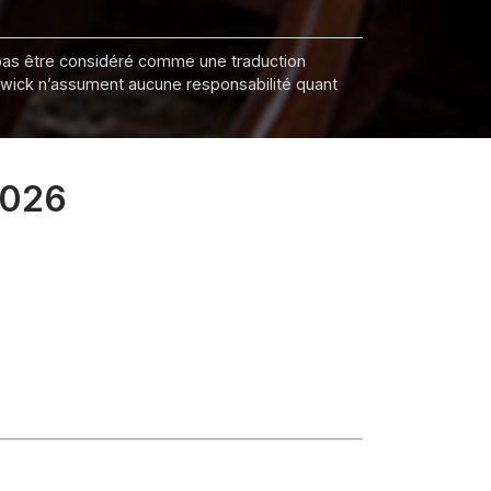
it pas être considéré comme une traduction
nswick n’assument aucune responsabilité quant
2026