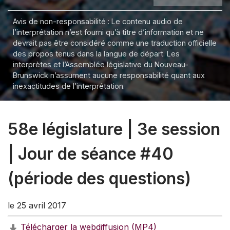
Avis de non-responsabilité : Le contenu audio de
l’interprétation n’est fourni qu’à titre d’information et ne
devrait pas être considéré comme une traduction officielle
des propos tenus dans la langue de départ. Les
interprètes et l’Assemblée législative du Nouveau-
Brunswick n’assument aucune responsabilité quant aux
inexactitudes de l’interprétation.
58e législature | 3e session
| Jour de séance #40
(période des questions)
le 25 avril 2017
Télécharger la webdiffusion (MP4)