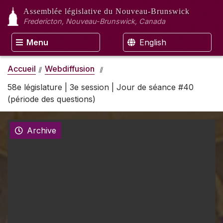
Assemblée législative
du Nouveau-Brunswick
Fredericton, Nouveau-Brunswick, Canada
Menu
English
Accueil
Webdiffusion
58e législature | 3e session | Jour de séance #40
(période des questions)
Archive