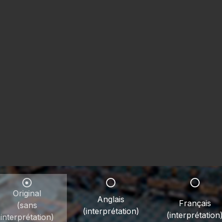
Original
Anglais
Français
(sans
(interprétation)
(interprétation
interprétation)