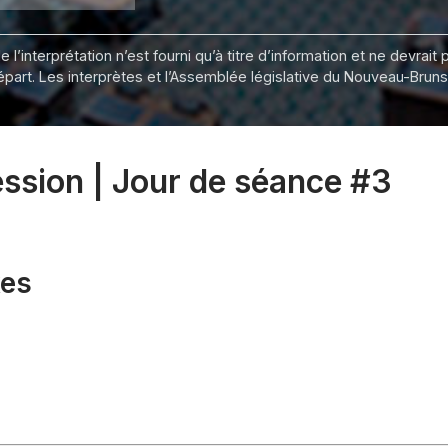
 l’interprétation n’est fourni qu’à titre d’information et ne devra
départ. Les interprètes et l’Assemblée législative du Nouveau-Bru
session | Jour de séance #3
xes