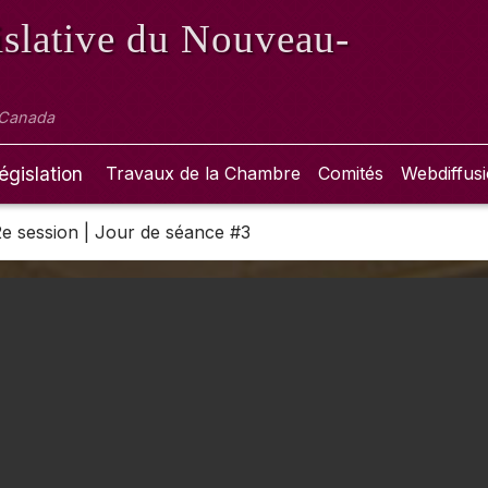
slative
du Nouveau-
 Canada
égislation
Travaux de la Chambre
Comités
Webdiffus
 2e session | Jour de séance #3