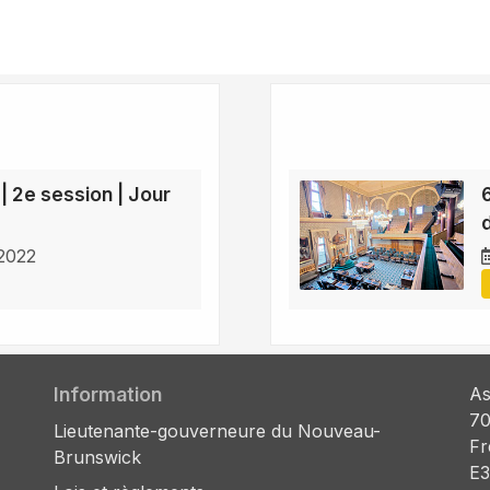
 | 2e session | Jour
 2022
Information
As
70
Lieutenante-gouverneure du Nouveau-
Fr
Brunswick
E3