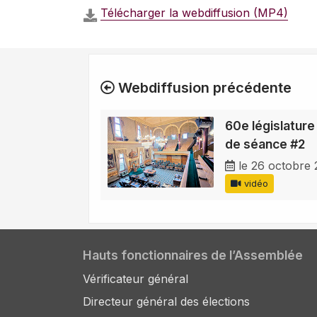
Télécharger la webdiffusion (MP4)
Webdiffusion précédente
60e législature
de séance #2
le 26 octobre
vidéo
Hauts fonctionnaires de l’Assemblée
Vérificateur général
Directeur général des élections