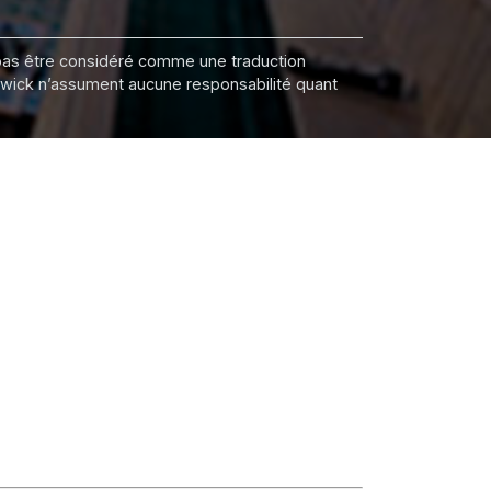
it pas être considéré comme une traduction
nswick n’assument aucune responsabilité quant