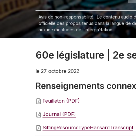
Avis de non-responsabilité : Le contenu audio de
officielle des propos tenus dans la langue de 
aux inexactitudes de l’interprétation.
60e législature | 2e 
le 27 octobre 2022
Renseignements conne
Feuilleton (PDF)
Journal (PDF)
SittingResourceTypeHansardTranscript