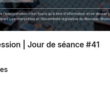
 l’interprétation n’est fourni qu’à titre d’information et ne devra
départ. Les interprètes et l’Assemblée législative du Nouveau-Bru
ession | Jour de séance #41
xes