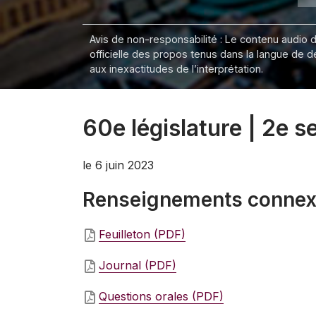
Avis de non-responsabilité : Le contenu audio de
officielle des propos tenus dans la langue de 
aux inexactitudes de l’interprétation.
60e législature | 2e s
le 6 juin 2023
Renseignements conne
Feuilleton (PDF)
Journal (PDF)
Questions orales (PDF)