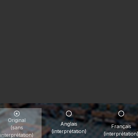
Original
Anglais
Français
(sans
(interprétation)
(interprétation
interprétation)