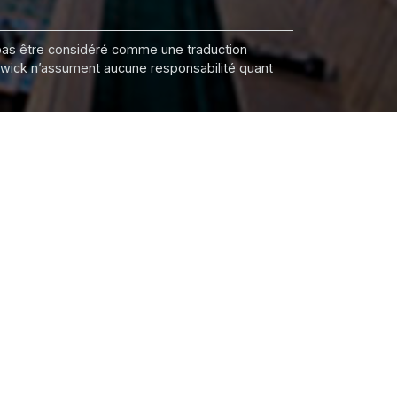
it pas être considéré comme une traduction
nswick n’assument aucune responsabilité quant