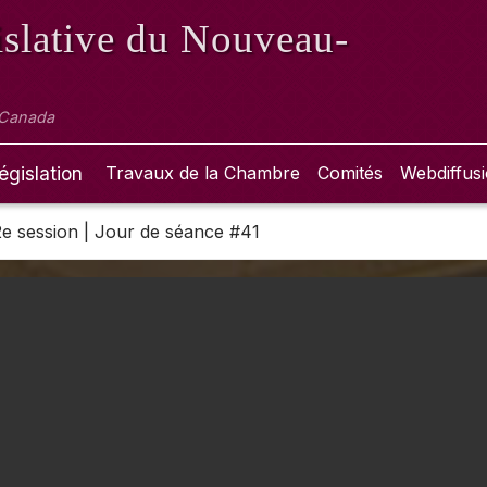
slative
du Nouveau-
 Canada
égislation
Travaux de la Chambre
Comités
Webdiffus
 2e session | Jour de séance #41