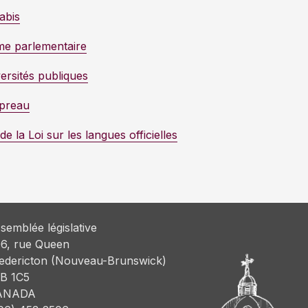
abis
rme parlementaire
versités publiques
epreau
e la Loi sur les langues officielles
semblée législative
6, rue Queen
edericton (Nouveau-Brunswick)
B 1C5
ANADA