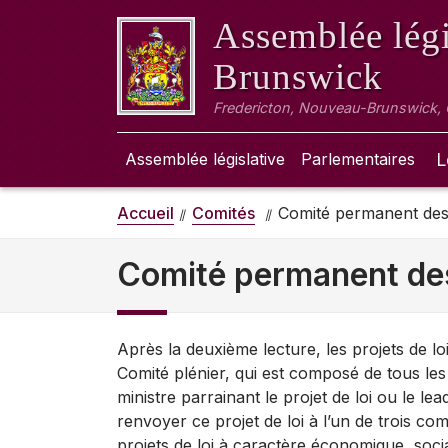
Assemblée légi
Brunswick
Fredericton, Nouveau-Brunswick,
Assemblée législative
Parlementaires
L
Accueil
Comités
Comité permanent des p
Comité permanent des 
Après la deuxième lecture, les projets de loi 
Comité plénier, qui est composé de tous les
ministre parrainant le projet de loi ou le l
renvoyer ce projet de loi à l’un de trois co
projets de loi à caractère économique, soci