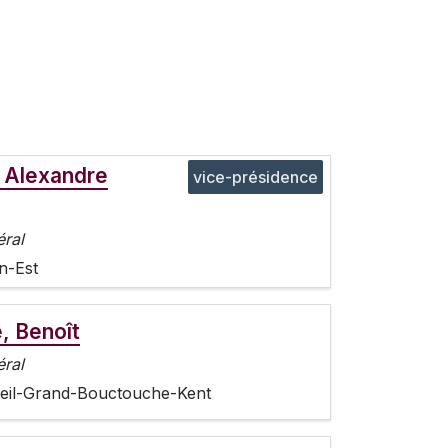
 Alexandre
vice-présidence
éral
n-Est
, Benoît
éral
eil-Grand-Bouctouche-Kent