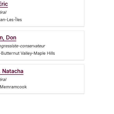
Eric
éral
an-Les-Îles
n, Don
rogressiste-conservateur
-Butternut Valley-Maple Hills
, Natacha
éral
-Memramcook