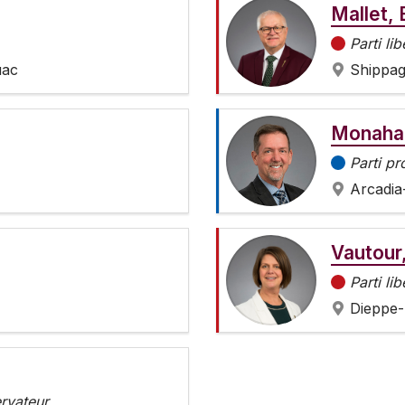
Mallet, 
Parti lib
uac
Shippag
Monaha
Parti p
Arcadia
Vautour
Parti lib
Dieppe
ervateur