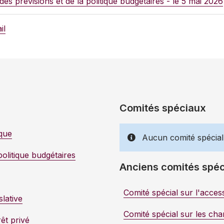
s prévisions et de la politique budgétaires
-
le 5 mai 2026
il
Comités spéciaux
que
Aucun comité spécial
olitique budgétaires
Anciens comités spé
Comité spécial sur l'acce
slative
Comité spécial sur les ch
êt privé