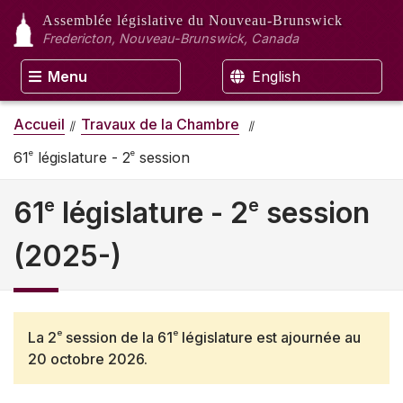
Assemblée législative
du Nouveau-Brunswick
Fredericton, Nouveau-Brunswick, Canada
Menu
English
Accueil
Travaux de la Chambre
e
e
61
législature - 2
session
e
e
61
législature - 2
session
(2025-)
e
e
La 2
session de la 61
législature est ajournée au
20 octobre 2026
.